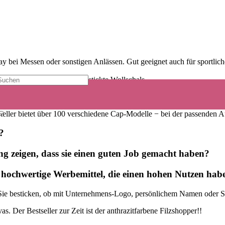
ay bei Messen oder sonstigen Anlässen. Gut geeignet auch für sportli
 Jahreszeit − individuell bestickte Wollschals.
te Baseballkappen, als auch
Original Flexfit-Basecaps
und
Snapback
steller bietet über 100 verschiedene Cap-Modelle − bei der passenden A
?
ng zeigen, dass sie einen guten Job gemacht haben?
 hochwertige Werbemittel, die einen hohen Nutzen habe
 Sie besticken, ob mit Unternehmens-Logo, persönlichem Namen oder Sc
s. Der Bestseller zur Zeit ist der anthrazitfarbene Filzshopper!!