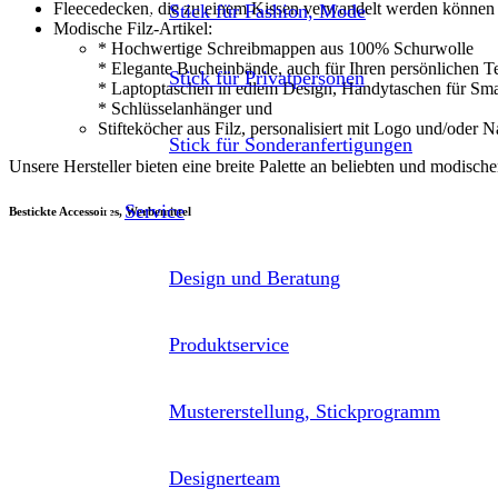
Fleecedecken, die zu einem Kissen verwandelt werden können –
Stick für Fashion, Mode
Modische Filz-Artikel:
* Hochwertige Schreibmappen aus 100% Schurwolle
* Elegante Bucheinbände, auch für Ihren persönlichen T
Stick für Privatpersonen
* Laptoptaschen in edlem Design, Handytaschen für Sm
* Schlüsselanhänger und
Stifteköcher aus Filz, personalisiert mit Logo und/oder 
Stick für Sonderanfertigungen
Unsere Hersteller bieten eine breite Palette an beliebten und modisc
Service
Bestickte Accessoires, Werbemittel
Design und Beratung
Produktservice
Mustererstellung, Stickprogramm
Designerteam