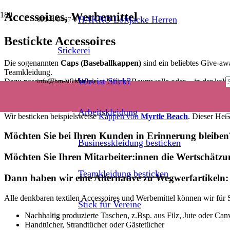
Accessoires, Werbemittel
HAKRO Loftjacke Herren
09544-9407-0
Bestickte Accessoires
Stickerei
Die sogenannten
Caps (Baseballkappen)
sind ein beliebtes Give-aw
Teamkleidung.
Was ist Stick?
Dazu passen (Fan-)
Schals
aus luftiger Baumwolle oder − in der kalten
info@bm-stickerei.de
Mit unserer hochwertigen Bestickung werden selbst einfache, schlich
Arbeitskleidung
Wir besticken beispielsweise
Kappen von
Myrtle Beach
. Dieser Her
Möchten Sie bei Ihren Kunden in Erinnerung bleiben
Businesskleidung besticken
Möchten Sie Ihren Mitarbeiter:innen die Wertschätzu
Teamkleidung besticken
Dann haben wir eine Alternative zu Wegwerfartikeln:
Alle denkbaren textilen Accessoires und Werbemittel können wir für
Stick für Vereine
Nachhaltig produzierte Taschen, z.Bsp. aus Filz, Jute oder Canva
Handtücher, Strandtücher oder Gästetücher