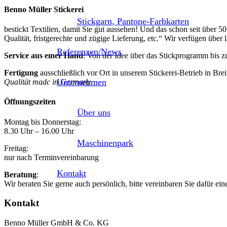
Benno Müller Stickerei
Stickgarn, Pantone-Farbkarten
bestickt Textilien, damit Sie gut aussehen! Und das schon seit über 5
Qualität, fristgerechte und zügige Lieferung, etc.“ Wir verfügen übe
Referenzen/News
Service aus einer Hand
: Von der Idee über das Stickprogramm bis zu
Fertigung
ausschließlich vor Ort in unserem Stickerei-Betrieb in Br
Unternehmen
Qualität made in Germany
Öffnungszeiten
Über uns
Montag bis Donnerstag:
8.30 Uhr – 16.00 Uhr
Maschinenpark
Freitag:
nur nach Terminvereinbarung
Kontakt
Beratung
:
Wir beraten Sie gerne auch persönlich, bitte vereinbaren Sie dafür ei
Kontakt
Benno Müller GmbH & Co. KG