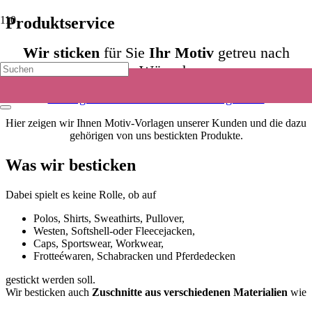
Produktservice
Wir sticken
für Sie
Ihr Motiv
getreu nach
Ihren Wünschen.
»
Bildergalerie: Ihr Motiv – von uns gestickt
«
Hier zeigen wir Ihnen Motiv-Vorlagen unserer Kunden und die dazu
gehörigen von uns bestickten Produkte.
Was wir besticken
Dabei spielt es keine Rolle, ob auf
Polos, Shirts, Sweathirts, Pullover,
Westen, Softshell-oder Fleecejacken,
Caps, Sportswear, Workwear,
Frotteéwaren, Schabracken und Pferdedecken
gestickt werden soll.
Wir besticken auch
Zuschnitte aus verschiedenen Materialien
wie