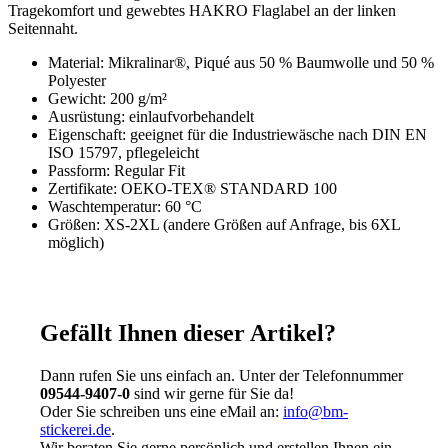
Tragekomfort und gewebtes HAKRO Flaglabel an der linken
Seitennaht.
Material: Mikralinar®, Piqué aus 50 % Baumwolle und 50 %
Polyester
Gewicht: 200 g/m²
Ausrüstung: einlaufvorbehandelt
Eigenschaft: geeignet für die Industriewäsche nach DIN EN
ISO 15797, pflegeleicht
Passform: Regular Fit
Zertifikate: OEKO-TEX® STANDARD 100
Waschtemperatur: 60 °C
Größen: XS-2XL (andere Größen auf Anfrage, bis 6XL
möglich)
Gefällt Ihnen dieser Artikel?
Dann rufen Sie uns einfach an. Unter der Telefonnummer
09544-9407-0
sind wir gerne für Sie da!
Oder Sie schreiben uns eine eMail an:
info@bm-
stickerei.de
.
Wir beraten Sie gerne persönlich und erstellen Ihnen ein